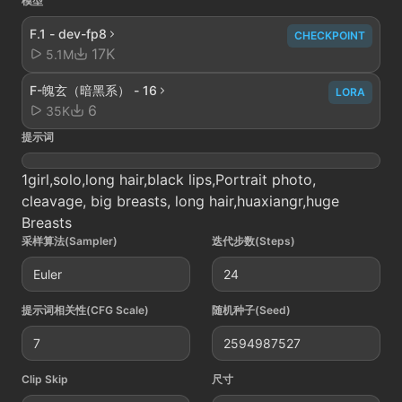
模型
F.1 - dev-fp8
CHECKPOINT
17K
5.1M
F-魄玄（暗黑系） - 16
LORA
6
35K
提示词
1girl,solo,long hair,black lips,Portrait photo,
cleavage, big breasts, long hair,huaxiangr,huge
Breasts
采样算法(Sampler)
迭代步数(Steps)
Euler
24
提示词相关性(CFG Scale)
随机种子(Seed)
7
2594987527
Clip Skip
尺寸