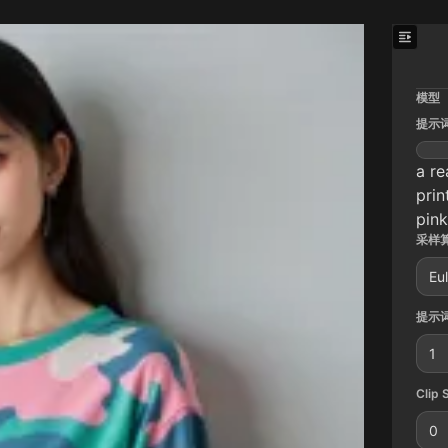
模型
提示
a re
prin
pink
采样算
Eu
提示词
1
Clip 
0