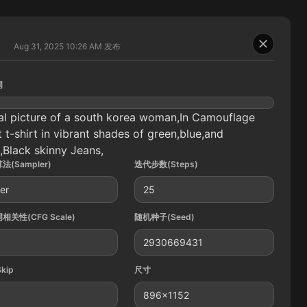
Aug 31, 2025 10:26 AM
发布
词
al picture of a south korea woman,In Camouflage
t t-shirt in vibrant shades of green,blue,and
,Black skinny Jeans,
法(Sampler)
迭代步数(Steps)
ler
25
相关性(CFG Scale)
随机种子(Seed)
2930669431
Skip
尺寸
896x1152