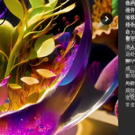
色调
微的
画作
缓升
缩残
海葵
得不
植物
合，
命力
迭代步
着走
景，
潜入
20
远处
辨；
随机种
感。
49
射与
与微
尺寸
观纹
96
变化
常变