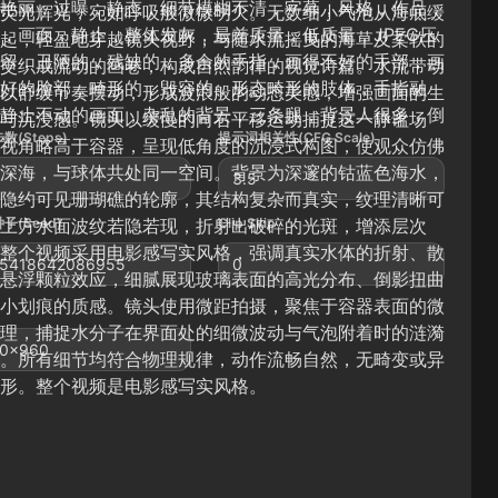
艳丽，过曝，静态，细节模糊不清，字幕，风格，作品，
荧光辉光，宛如呼吸般微微明灭。无数细小气泡从海底缓
，画面，静止，整体发灰，最差质量，低质量，JPEG压
起，轻盈地穿越镜头视野，与随水流摇曳的海草及柔软的
留，丑陋的，残缺的，多余的手指，画得不好的手部，画
交织成流动的画卷，构成自然韵律的视觉诗篇。水流带动
好的脸部，畸形的，毁容的，形态畸形的肢体，手指融
以舒缓节奏摆动，形成波浪般的动态美感，增强画面的生
静止不动的画面，杂乱的背景，三条腿，背景人很多，倒
与沉浸感。镜头以缓慢的向右平移运动捕捉这一静谧场
数(Steps)
提示词相关性(CFG Scale)
视角略高于容器，呈现低角度的沉浸式构图，使观众仿佛
深海，与球体共处同一空间。背景为深邃的钴蓝色海水，
3.5
隐约可见珊瑚礁的轮廓，其结构复杂而真实，纹理清晰可
上方水面波纹若隐若现，折射出破碎的光斑，增添层次
子(Seed)
Clip Skip
整个视频采用电影感写实风格，强调真实水体的折射、散
5418642086955
0
悬浮颗粒效应，细腻展现玻璃表面的高光分布、倒影扭曲
小划痕的质感。镜头使用微距拍摄，聚焦于容器表面的微
理，捕捉水分子在界面处的细微波动与气泡附着时的涟漪
0x960
。所有细节均符合物理规律，动作流畅自然，无畸变或异
形。整个视频是电影感写实风格。