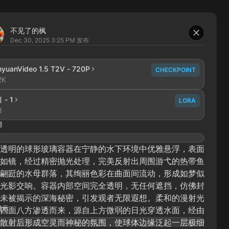
不见了的枫
Dec 30, 2025 3:25 PM
发布
yuanVideo 1.5 T2V - 720P
CHECKPOINT
2K
 - 1
LORA
3
词
透明的球形玻璃容器在宁静的水下环境中优雅悬浮，表面
如镜，经过精密抛光处理，完美反射出周围游弋的热带鱼
翩跹的水母群落，其绚丽色彩在曲面间流动，形成如梦似
光影交响。容器内部空间完全透明，无任何遮挡，仿佛封
未被揭示的深海秘密，引发观者无限遐想。柔和的漫射光
提示
四面八方渗透而来，源自上方微弱的日光穿透水面，经由
散射后形成空灵而神秘的氛围，使球体边缘泛起一层极细