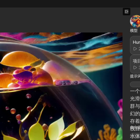
模型
Hun
项目
提示
一个
光滑
群与
幻的
存着
负向
线自
水体