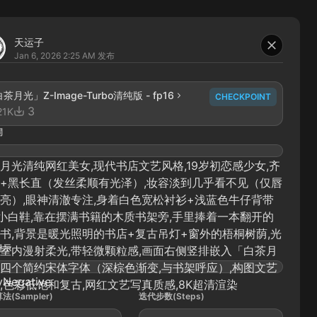
天运子
Jan 6, 2026 2:25 AM
发布
茶月光」Z-Image-Turbo清纯版 - fp16
CHECKPOINT
3
21K
词
月光清纯网红美女,现代书店文艺风格,19岁初恋感少女,齐
+黑长直（发丝柔顺有光泽）,妆容淡到几乎看不见（仅唇
亮）,眼神清澈专注,身着白色宽松衬衫+浅蓝色牛仔背带
小白鞋,靠在摆满书籍的木质书架旁,手里捧着一本翻开的
书,背景是暖光照明的书店+复古吊灯+窗外的梧桐树荫,光
提示
室内漫射柔光,带轻微颗粒感,画面右侧竖排嵌入「白茶月
四个简约宋体字体（深棕色渐变,与书架呼应）,构图文艺
yNegative
,色彩低饱和复古,网红文艺写真质感,8K超清渲染
法(Sampler)
迭代步数(Steps)