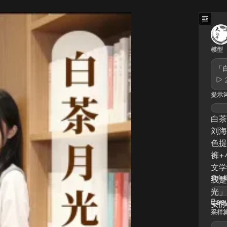
模型
「白
提示
白茶
刘海
色提
裤+
文学
负向
线是
光」
Eas
安静
采样算