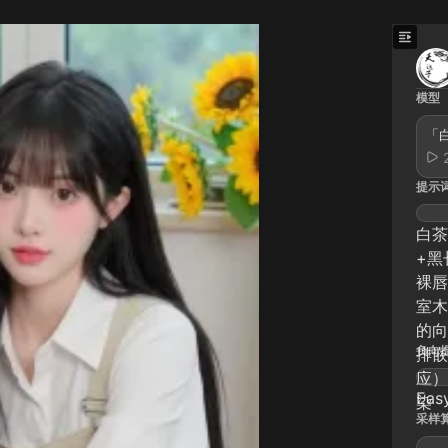
模型
「白
提示
白茶
+黑
裸唇
室木
的向
负向
排嵌
应）
Eas
染
采样算