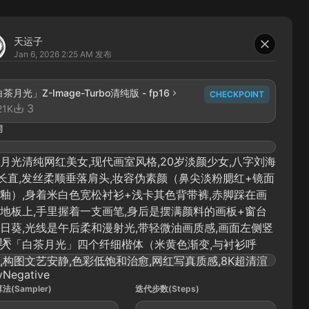
天运子
Jan 6, 2026 2:25 AM
发布
茶月光」Z-Image-Turbo清纯版 - fp16
CHECKPOINT
3
21K
词
月光清纯网红美女,现代画室风格,20岁淡颜少女,八字刘海
长直,发丝柔顺垂落肩头,妆容伪素颜（鼻尖淡粉腮红+镜面
釉）,身着米白色宽松衬衫+浅卡其色背带裤,赤脚踩在画
地板上,手里握着一支画笔,身后是摆满颜料的画板+窗台
日葵,光线是午后柔和漫射光,带轻微油画质感,画面左侧竖
提示
入「白茶月光」四个纤细楷体（米黄色渐变,与衬衫呼
,构图文艺安静,色彩低饱和治愈,网红写真质感,8K超清渲
yNegative
法(Sampler)
迭代步数(Steps)