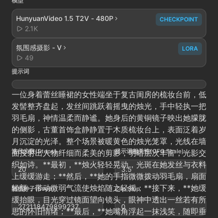
模型
HunyuanVideo 1.5 T2V - 480P
CHECKPOINT
2.1K
氛围感摄影 - V
LORA
49
提示词
一位身着蕾丝睡裙的女性端坐于复古闺房的梳妆台前，低
发髻整齐盘起，发丝间跳跃着摇曳的烛光，手中轻执一把
羽毛扇，神情温柔而静谧。她身后的黄铜镜子映出她朦胧
的侧影，古董首饰盒静静置于木质梳妆台上，表面泛着岁
月沉淀的光泽。整个场景被暖黄色的烛光笼罩，光线在墙
迭代步数(Steps)
提示词相关性(CFG Scale)
面投射出人物纤细而柔美的剪影，明暗层次丰富，光影交
织如诗。**最初，**烛火轻轻晃动，光斑在她发丝与衣料
20
3.5
上缓缓游走；**然后，**她的手指微微拨动羽毛扇，扇面
轻颤，带动微弱气流使烛焰随之轻摇；**接下来，**她缓
随机种子(Seed)
Clip Skip
缓抬眼，目光穿过镜面望向镜头，眼神中透出一丝若有所
272118479899237
0
思的怀旧情绪；**最后，**她嘴角浮起一抹浅笑，随即垂