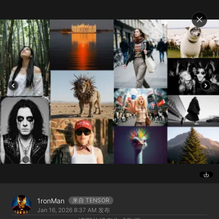
1ronMan
来自 TENSOR
Jan 16, 2026 8:37 AM
发布