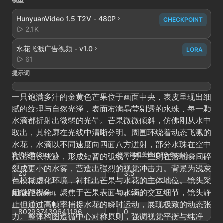
模型
HunyuanVideo 1.5 T2V - 480P
CHECKPOINT
2.1K
水花飞溅广告视频 - v1.0
LORA
61
提示词
一只饱满多汁的金黄色芒果位于画面中央，表皮呈现出细
腻的纹理与自然光泽，表面布满晶莹剔透的水珠，每一颗
水滴都折射出微弱的光晕。芒果微微倾斜，仿佛刚从水中
取出，其轮廓在光线中清晰分明。周围环绕着动态飞溅的
水花，水滴以不同速度向四面八方迸射，部分水珠在空中
迭代步数(Steps)
提示词相关性(CFG Scale)
拉出细长轨迹，形成短暂的弧线，另一些则在落地瞬间碎
裂成更小的水雾，营造出强烈的视觉冲击力。背景为浅灰
20
3.5
色模糊虚化环境，衬托出芒果与水花的主体地位。镜头采
用微距视角，聚焦于芒果表面与水滴的交互细节，镜头静
随机种子(Seed)
Clip Skip
止但通过高帧率捕捉水花的瞬时运动，展现极致的动态张
802937439641196
0
力。整体构图遵循中心对称原则，强调视觉平衡与纯净