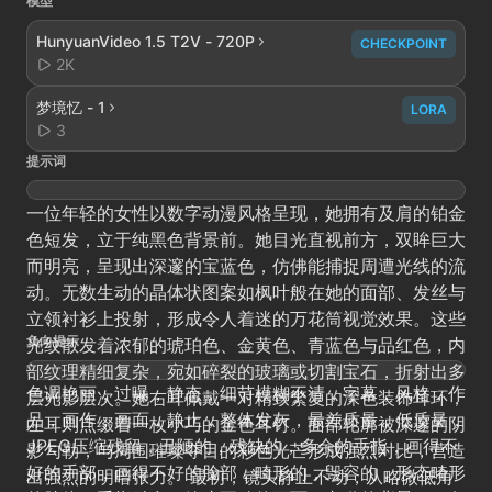
模型
HunyuanVideo 1.5 T2V - 720P
CHECKPOINT
2K
梦境忆 - 1
LORA
3
提示词
一位年轻的女性以数字动漫风格呈现，她拥有及肩的铂金
色短发，立于纯黑色背景前。她目光直视前方，双眸巨大
而明亮，呈现出深邃的宝蓝色，仿佛能捕捉周遭光线的流
动。无数生动的晶体状图案如枫叶般在她的面部、发丝与
立领衬衫上投射，形成令人着迷的万花筒视觉效果。这些
负向提示
光纹散发着浓郁的琥珀色、金黄色、青蓝色与品红色，内
部纹理精细复杂，宛如碎裂的玻璃或切割宝石，折射出多
色调艳丽，过曝，静态，细节模糊不清，字幕，风格，作
层光影层次。她右耳佩戴一对精致繁复的深色装饰耳环，
品，画作，画面，静止，整体发灰，最差质量，低质量，
左耳则点缀着一枚小巧的金色耳钉。面部轮廓被深邃的阴
JPEG压缩残留，丑陋的，残缺的，多余的手指，画得不
影勾勒，与周围璀璨夺目的彩色光芒形成强烈对比，营造
好的手部，画得不好的脸部，畸形的，毁容的，形态畸形
出强烈的明暗张力。 最初，镜头静止不动，从略微低角