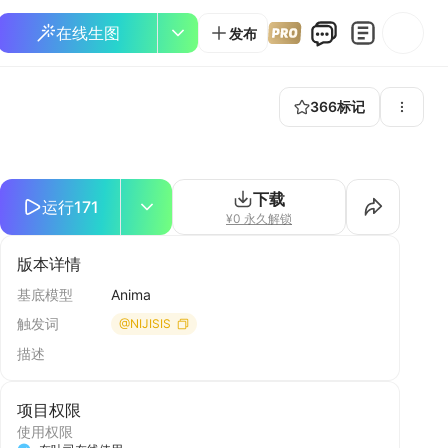
在线生图
发布
366
标记
下载
运行
171
¥0 永久解锁
版本详情
基底模型
Anima
触发词
@NIJISIS
描述
项目权限
使用权限