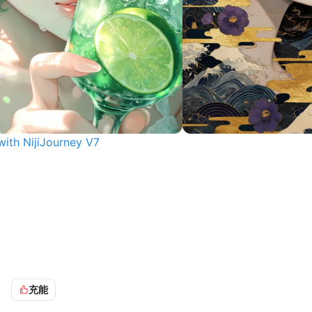
with NijiJourney V7
充能