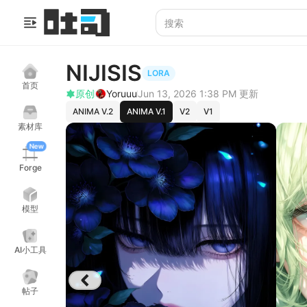
NIJISIS
LORA
首页
原创
Yoruuu
Jun 13, 2026 1:38 PM
更新
ANIMA V.2
ANIMA V.1
V2
V1
素材库
New
Forge
模型
AI小工具
帖子