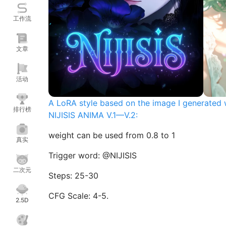
工作流
文章
活动
A LoRA style based on the image I generated 
排行榜
NIJISIS ANIMA V.1—V.2:
weight can be used from 0.8 to 1
真实
Trigger word: @NIJISIS
二次元
Steps: 25-30
CFG Scale: 4-5.
2.5D
Sampler: er_sde/dpmpp_2m_sde_gpu/euler