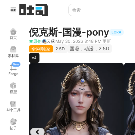
倪克斯-国漫-pony
LORA
首页
原创
云落
May 30, 2026 8:48 PM
更新
国漫，动漫，2.5D
全网独家
2.5D
素材库
v4
New
Forge
模型
AI小工具
帖子