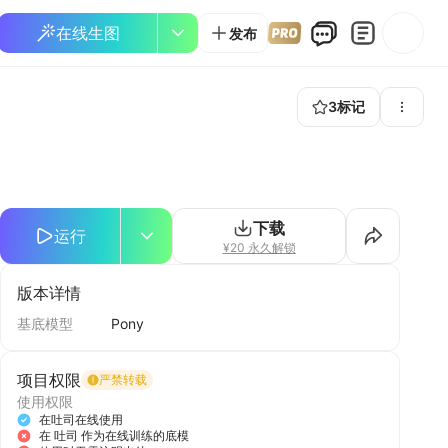
在线生图
发布
3
标记
下载
运行
¥20 永久解锁
版本详情
基底模型
Pony
项目权限
严禁转载
使用权限
在吐司在线使用
在 吐司 作为在线训练的底模