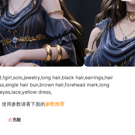
irl,solo,jewelry,long hair,black hair,earrings,hair
s,single hair bun,brown hair,forehead mark,long
eyes,lace,yellow dress,
，使用参数请看下面的
参数推荐
荐
DPM++ 3M SDE
这采样器，不建议用
Euler
充能
平台跑图省算力就10步