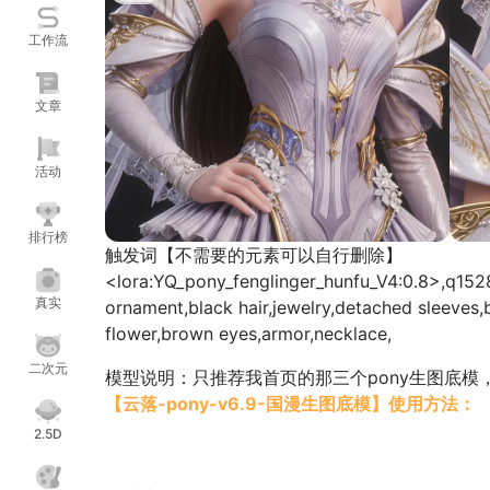
工作流
文章
活动
排行榜
触发词【不需要的元素可以自行删除】
<lora:YQ_pony_fenglinger_hunfu_V4:0.8>,q152843
真实
ornament,black hair,jewelry,detached sleeves,b
flower,brown eyes,armor,necklace,
二次元
模型说明：只推荐我首页的那三个pony生图底模
【云落-pony-v6.9-国漫生图底模】使用方法：
【采样方法(Sampler)】
DPM++ 3M SDE
只推
2.5D
【调度类型】
SGM Uniform
【采样步数】
10
-
17
推荐
11
，