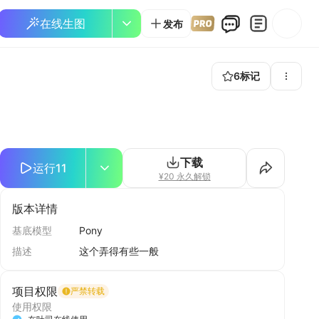
在线生图
发布
6
标记
下载
运行
11
¥20 永久解锁
版本详情
基底模型
Pony
描述
这个弄得有些一般
项目权限
严禁转载
使用权限