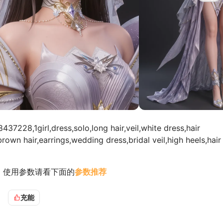
7228,1girl,dress,solo,long hair,veil,white dress,hair
rown hair,earrings,wedding dress,bridal veil,high heels,hair
，使用参数请看下面的
参数推荐
荐
DPM++ 3M SDE
这采样器，不建议用
Euler
充能
平台跑图省算力就10步