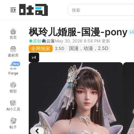
枫玲儿婚服-国漫-pony
L
首页
原创
云落
May 30, 2026 8:58 PM
更新
国漫，动漫，2.5D
全网独家
2.5D
素材库
v4
New
Forge
模型
AI小工具
帖子