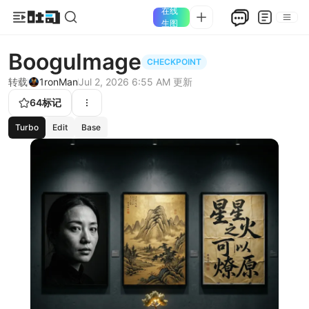
在线
生图
BooguImage
CHECKPOINT
转载
1ronMan
Jul 2, 2026 6:55 AM
更新
64
标记
Turbo
Edit
Base