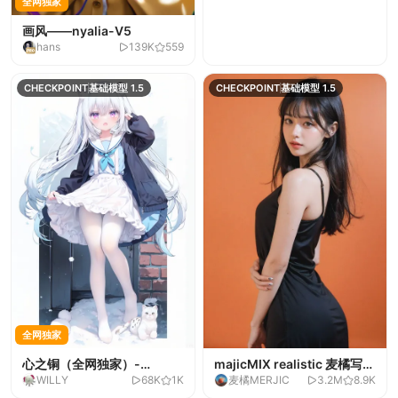
全网独家
画风——nyalia-V5
hans
139K
559
CHECKPOINT
基础模型 1.5
CHECKPOINT
基础模型 1.5
全网独家
心之铜（全网独家）-
majicMIX realistic 麦橘写
WILLY
68K
1K
麦橘MERJIC
3.2M
8.9K
Version1
实-v7