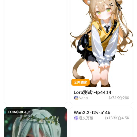
全网独家
Lora测试1-lp44.14
Nano
7.1K
260
LORA
KREA_2
Wan2.2-t2v-a14b
VIDEO
WAN_2_2_A14B
通义万相
133K
4.5K