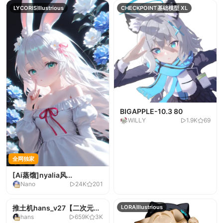
LYCORIS
Illustrious
CHECKPOINT
基础模型 XL
BIGAPPLE-10.3 80
WILLY
1.9K
69
全网独家
[Ai蒸馏]nyalia风
Nano
24K
201
格-6.1/noob/illu
全网独家
推土机hans_v27【二次元通
CHECKPOINT
NoobAI
LORA
Illustrious
hans
659K
3K
用】-V2.2