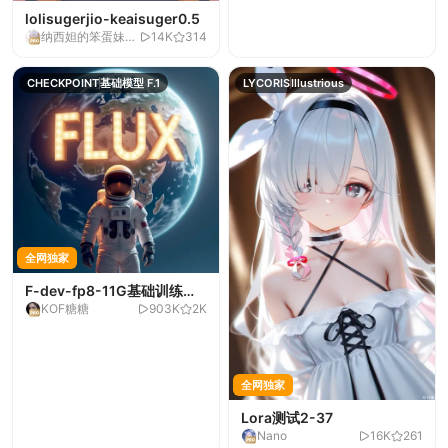
lolisugerjio-keaisuger0.5
纳西妲的笨蛋妹妹
14K
314
钟柒树
CHECKPOINT
基础模型 F.1
LYCORIS
Illustrious
全网独家
F-dev-fp8-11G基础训练
KOF糖糖
903K
2K
版-11G纯净版可做底模训练
全网独家
Lora测试2-37
Nano
16K
261