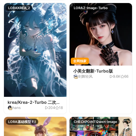
LORA
KREA_2
LORA
Z-Image-Turbo
全网独家
小美女翻新-Turbo版
剑舞轻风
9.6K
66
krea/Krea-2-Turbo 二次元
hans
204
18
光污染-V1
LORA
基础模型 F.1
CHECKPOINT
Qwen-Image