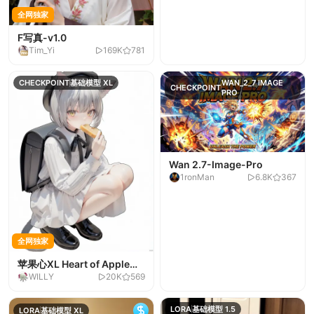
全网独家
F写真-v1.0
Tim_Yi
169K
781
CHECKPOINT
基础模型 XL
WAN_2_7 IMAGE
CHECKPOINT
PRO
Wan 2.7-Image-Pro
1ronMan
6.8K
367
全网独家
苹果心XL Heart of Apple
WILLY
20K
569
XL-正式版V3
LORA
基础模型 1.5
LORA
基础模型 XL