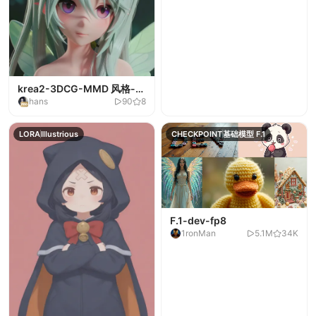
krea2-3DCG-MMD 风格-
hans
90
8
V1
LORA
Illustrious
CHECKPOINT
基础模型 F.1
F.1-dev-fp8
1ronMan
5.1M
34K