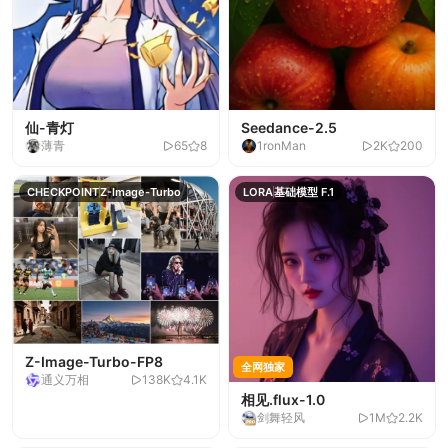
仙-青灯
Seedance-2.5
薄青
65
8
1ronMan
2K
200
CHECKPOINT
Z-Image-Turbo
LORA
基础模型 F.1
Z-Image-Turbo-FP8
全网独家
通义万相
138K
4.1K
相见.flux-1.0
剑舞轻风
1M
2.2K