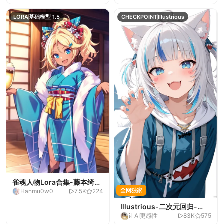
LORA
基础模型 1.5
CHECKPOINT
Illustrious
雀魂人物Lora合集-藤本绮罗
全网独家
Hanmu0w0
7.5K
224
（新）
Illustrious-二次元回归-
让AI更感性
83K
575
v2.0