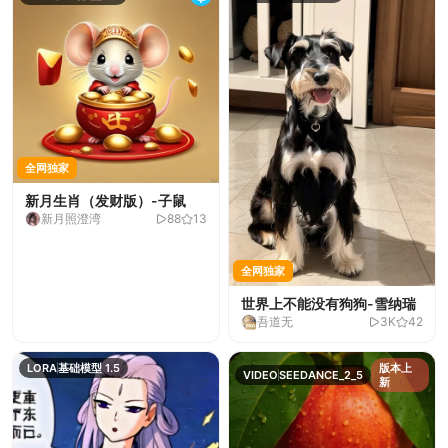
全网独家
新月生肖（发财版）-子鼠
新月照澄湾
88
13
全网独家
世界上不能没有狗狗-雪纳瑞
吾道无
3K
42
LORA
基础模型 1.5
版本上
VIDEO
SEEDANCE_2_5
新