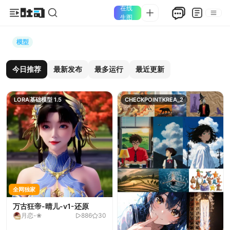
在线
生图
模型
今日推荐
最新发布
最多运行
最近更新
LORA
基础模型 1.5
CHECKPOINT
KREA_2
全网独家
万古狂帝-晴儿-v1-还原
月恋-❀
886
30