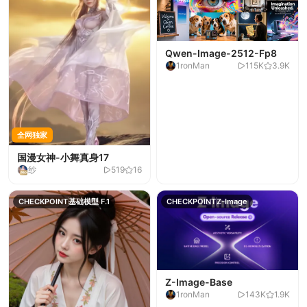
Qwen-Image-2512-Fp8
1ronMan
115K
3.9K
全网独家
国漫女神-小舞真身17
纱
519
16
CHECKPOINT
基础模型 F.1
CHECKPOINT
Z-Image
Z-Image-Base
1ronMan
143K
1.9K