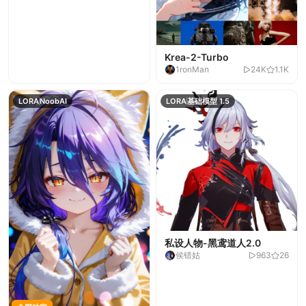
Krea-2-Turbo
1ronMan
24K
1.1K
LORA
NoobAI
LORA
基础模型 1.5
私设人物-黑鸢道人2.0
侯错姑
963
26