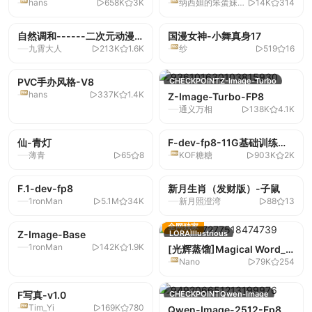
hans
658K
3K
纳西妲的笨蛋妹妹
14K
314
用】-V2.2
全网独家
全网独家
钟柒树
自然调和------二次元动漫-
CHECKPOINT
Illustrious
国漫女神-小舞真身17
LORA
基础模型 F.1
九霄大人
213K
1.6K
纱
519
16
noob-V1
全网独家
PVC手办风格-V8
LORA
NoobAI
CHECKPOINT
Z-Image-Turbo
hans
337K
1.4K
Z-Image-Turbo-FP8
通义万相
138K
4.1K
全网独家
仙-青灯
LORA
基础模型 1.5
F-dev-fp8-11G基础训练
CHECKPOINT
基础模型 F.1
薄青
65
8
KOF糖糖
903K
2K
版-11G纯净版可做底模训练
全网独家
F.1-dev-fp8
CHECKPOINT
基础模型 F.1
新月生肖（发财版）-子鼠
LORA
基础模型 XL
1ronMan
5.1M
34K
新月照澄湾
88
13
全网独家
Z-Image-Base
CHECKPOINT
Z-Image
LORA
Illustrious
1ronMan
142K
1.9K
[光辉蒸馏]Magical Word_
Nano
79K
254
魔咒-betaxn/ill/noob
全网独家
F写真-v1.0
CHECKPOINT
基础模型 F.1
CHECKPOINT
Qwen-Image
Tim_Yi
169K
780
Qwen-Image-2512-Fp8