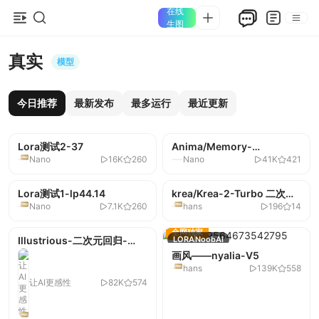
在线
生图
真实
模型
今日推荐
最新发布
最多运行
最近更新
全网独家
全网独家
Lora测试2-37
LYCORIS
Illustrious
Anima/Memory-
CHECKPOINT
Anima
版本上新
Nano
16K
260
Nano
41K
421
anima_memory.2kh
全网独家
Lora测试1-lp44.14
LORA
Illustrious
krea/Krea-2-Turbo 二次元
LORA
KREA_2
Nano
7.1K
260
hans
196
14
光污染-V1
全网独家
全网独家
Illustrious-二次元回归-
CHECKPOINT
Illustrious
LORA
NoobAI
v2.0
画风——nyalia-V5
hans
139K
558
让AI更感性
82K
574