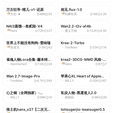
全网独家
全网独家
万古狂帝-晴儿-v1-还原
LORA
基础模型 1.5
相见.flux-1.0
LORA
基础模型 F.1
月恋-❀
886
30
剑舞轻风
1M
2.2K
全网独家
NAI3蒸馏--叁贰陆-V4
LORA
NoobAI
Wan2.2-t2v-a14b
VIDEO
WAN_2_2_A14B
hans
72K
327
通义万相
132K
4.5K
全网独家
世界上不能没有狗狗-雪纳瑞
LORA
基础模型 1.5
Krea-2-Turbo
CHECKPOINT
KREA_2
吾道无
3K
42
1ronMan
23K
1.1K
雀魂人物Lora合集-藤本绮罗
LORA
基础模型 1.5
krea2-3DCG-MMD 风格-
LORA
KREA_2
Hanmu0w0
7.5K
224
hans
87
7
（新）
V1
全网独家
Wan 2.7-Image-Pro
WAN_2_7 IMAGE
苹果心XL Heart of Apple
CHECKPOINT
基础模型 XL
CHECKPOINT
PRO
1ronMan
6.7K
364
WILLY
20K
567
XL-正式版V3
全网独家
心之铜（全网独家）-
CHECKPOINT
基础模型 1.5
私设人物-黑鸢道人2.0
LORA
基础模型 1.5
WILLY
68K
1K
侯错姑
963
26
Version1
全网独家
推土机hans_v27【二次元通
CHECKPOINT
NoobAI
lolisugerjio-keaisuger0.5
LORA
Illustrious