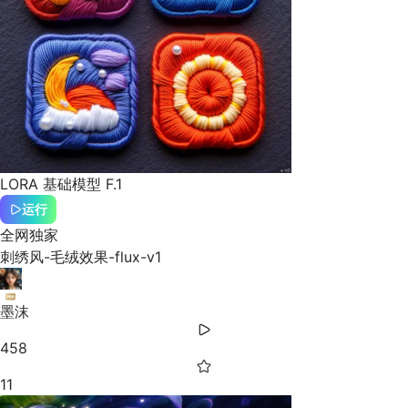
LORA
基础模型 F.1
运行
全网独家
刺绣风-毛绒效果-flux-v1
墨沫
458
11