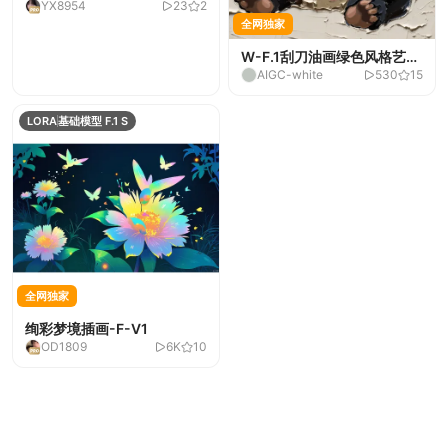
YX8954
23
2
画-V260403-1
全网独家
W-F.1刮刀油画绿色风格艺术
AIGC-white
530
15
感green-flux
LORA
基础模型 F.1 S
全网独家
绚彩梦境插画-F-V1
OD1809
6K
10