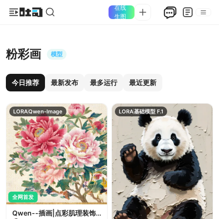
在线
生图
粉彩画
模型
今日推荐
最新发布
最多运行
最近更新
LORA
Qwen-Image
LORA
基础模型 F.1
全网首发
Qwen--插画|点彩肌理装饰