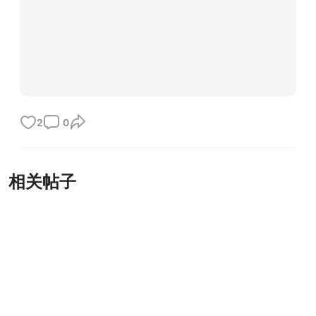
2
0
相关帖子