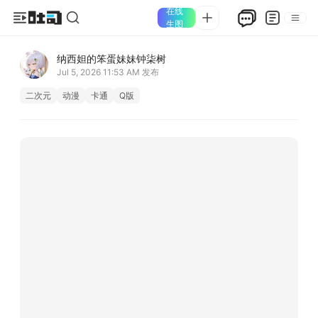
在线
生图
纳西妲的笨蛋妹妹钟柒树
Jul 5, 2026 11:53 AM
发布
二次元
动漫
卡通
Q版