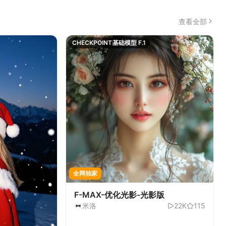
查看全部
CHECKPOINT
基础模型 F.1
全网独家
F-MAX-优化光影-光影版
米洛
22K
115