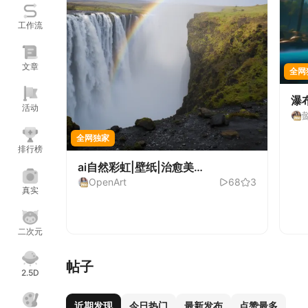
工作流
文章
全网
瀑布
活动
全网独家
排行榜
ai自然彩虹|壁纸|治愈美
OpenArt
68
3
景|rainbow(F)-V0.6(F.1D)
真实
全网独家
全网
二次元
CHECKPOINT
基础模型 1.5
VID
【全网独家】胡子肌肉熊熊Mix- V1
WA
帖子
听说蛋糕很好吃
33K
143
M
2.5D
近期发现
今日热门
最新发布
点赞最多