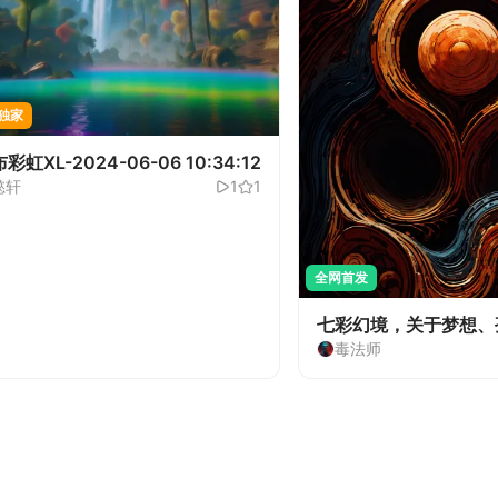
独家
彩虹XL-2024-06-06 10:34:12
懿轩
1
1
全网首发
七彩幻境，关于梦想、
毒法师
1.0
首发
EO
WAN_2_2_A14B_HIGH_NOISE
N2.2 创意玩法--彩虹喷雾-V1
J-62
22
5