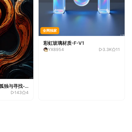
全网独家
彩虹玻璃材质-F-V1
YX8954
3.3K
11
孤独与寻找-
143
4