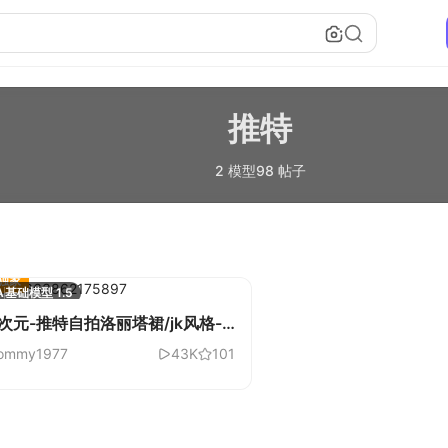
推特
2 模型
98 帖子
独家
A
基础模型 1.5
i次元-推特自拍洛丽塔裙/jk风格-
薯(小红书)- 3.0
ommy1977
43K
101