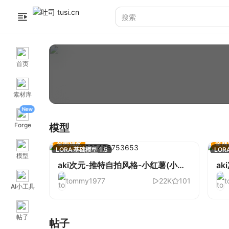
首页
素材库
New
Forge
模型
全网独家
全网
LORA
基础模型 1.5
LOR
模型
aki次元-推特自拍风格-小红薯(小红
ak
书)-3.0
小红
tommy1977
22K
101
t
AI小工具
帖子
帖子