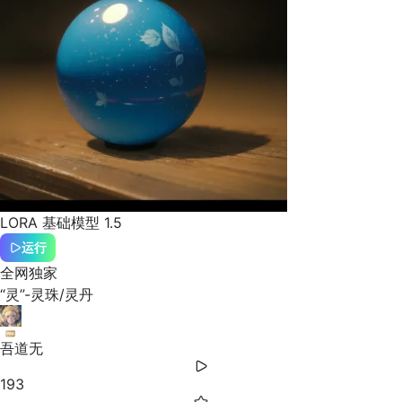
LORA
基础模型 1.5
运行
全网独家
“灵”-灵珠/灵丹
吾道无
193