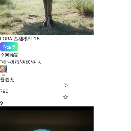
LORA
基础模型 1.5
运行
全网独家
“精”-树精/树妖/树人
吾道无
790
9