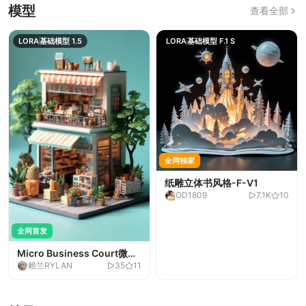
模型
查看全部
LORA
基础模型 1.5
LORA
基础模型 F.1 S
全网独家
纸雕立体书风格-F-V1
OD1809
7.1K
10
全网首发
Micro Business Court微缩
赖兰RYLAN
35
11
商苑-v1.0
全网独家
全网独家
全网首发
AgainAnime3D-v1
多视图IP设计-预见版
迁士-F.1立牌-1.0
CHECKPOINT
LORA
LORA
基础模型 F.1
基础模型 F.1
基础模型 1.5
小猫叔儿| 3D幻瞳__v1.0-
ill半写实动漫风格大模型
LORA
CHECKPOINT
基础模型 XL
Illustrious
天TIN
米洛
弑之迁士
589
84
15
2
2
Ai小猫叔
Tianchimp
327
52
41
2