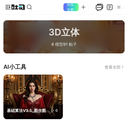
在线
生图
3D立体
8 模型
91 帖子
AI小工具
查看全部
基础算法V3.5_图生图
0