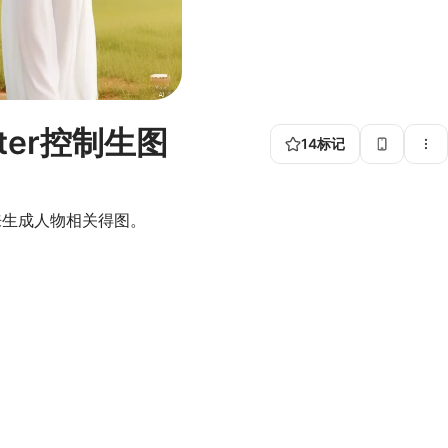
apter控制生图
14
标记
适合用来生成人物相关得图。