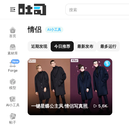
情侣
AI小工具
首页
近期发现
今日推荐
最新发布
最多运行
素材库
New
Forge
模型
AI小工具
一键星蝶公主风 情侣写真照
5.6K
帖子