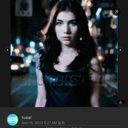
tusiai
Nov 16, 2023 6:27 AM
发布