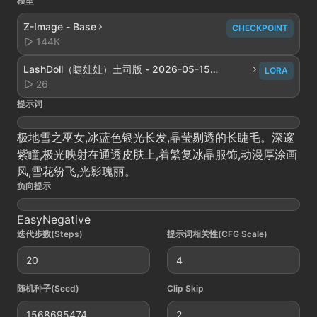
模型
Z-Image - Base
CHECKPOINT
144K
LashDoll（睫娃娃）土司版 - 2026-05-15
LORA
17:52:23
26
提示词
极地雪之巫女,冰蓝色银光长发,晶莹剔透的长睫毛。深邃
紫瞳,极光映射在通透皮肤上,着繁复冰晶服饰,动漫厚涂画
风,雪花纷飞,光影瑰丽。
负向提示
EasyNegative
迭代步数(Steps)
提示词相关性(CFG Scale)
20
4
随机种子(Seed)
Clip Skip
1568695474
2