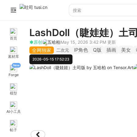
LashDoll（睫娃娃）土
首页
原创
五哈柏
May 15, 2026 3:42 PM
更新
IP角色
Q版
插画
美女
全网独家
二次元
素材库
2026-05-15 17:52:23
New
Forge
模型
AI小工具
帖子