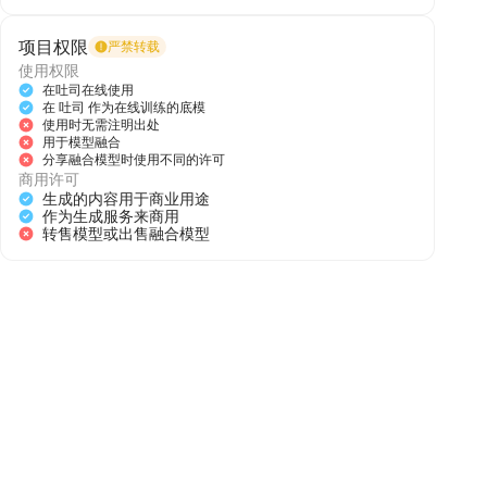
专攻日系二次元华丽分束睫毛美学的厚涂风
格LoRA。核心识别码：
项目权限
严禁转载
使用权限
簇状分束上睫毛— 每束3-4 根自然分组，粗
在吐司在线使用
细渐变，像蝴蝶翅膀般向上舒展精致下睫毛
在 吐司 作为在线训练的底模
— 不再是省略的点缀，而是与上睫呼应的完
使用时无需注明出处
用于模型融合
整眼眶包裹睫毛根部加深+ 尖端高光— 真实
分享融合模型时使用不同的许可
的"生长感"，不是贴上去的通透水润厚涂肤
商用许可
色+ 高饱和渐变发色— 配合大眼的梦幻氛围
生成的内容用于商业用途
不是普通的"画了睫毛"，而是让眼睛本身变
作为生成服务来商用
转售模型或出售融合模型
成一张图的视觉锚点。每张图的脸都像精心
妆造的瓷娃娃——所以叫LashDoll。