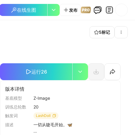
在线生图
发布
5
标记
运行
26
版本详情
基底模型
Z-Image
训练总轮数
20
触发词
LashDoll
描述
一切从睫毛开始。🦋