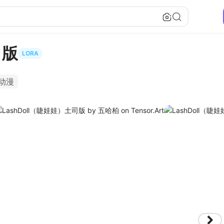
司版
LORA
动漫