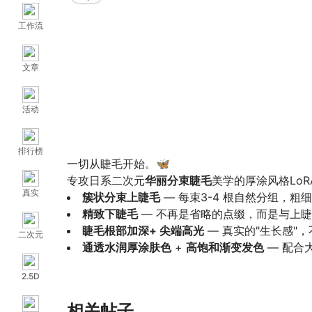
工作流
文章
活动
排行榜
一切从睫毛开始。🦋
专攻日系二次元
华丽分束睫毛
美学的厚涂风格Lo
真实
簇状分束上睫毛
— 每束3-4 根自然分组，
精致下睫毛
— 不再是省略的点缀，而是与上
睫毛根部加深+ 尖端高光
— 真实的"生长感"
二次元
通透水润厚涂肤色
+
高饱和渐变发色
— 配合
不是普通的"画了睫毛"，而是让眼睛本身变成一张
2.5D
LashDoll。
相关帖子