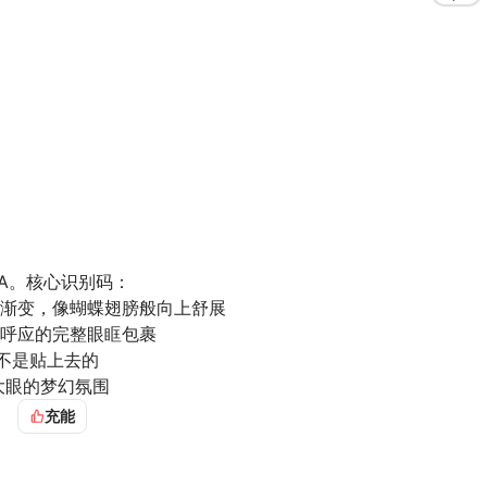
RA。核心识别码：
粗细渐变，像蝴蝶翅膀般向上舒展
睫呼应的完整眼眶包裹
，不是贴上去的
大眼的梦幻氛围
图的
视觉锚点
。每张图的脸都像精心妆造的瓷娃娃——所以叫
充能