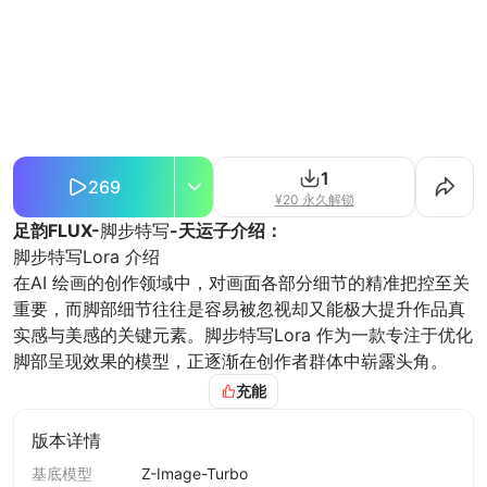
1
269
¥20 永久解锁
足韵FLUX-
脚步特写
-天运子介绍：
脚步特写Lora 介绍
在AI 绘画的创作领域中，对画面各部分细节的精准把控至关
重要，而脚部细节往往是容易被忽视却又能极大提升作品真
实感与美感的关键元素。脚步特写Lora 作为一款专注于优化
脚部呈现效果的模型，正逐渐在创作者群体中崭露头角。
一、模型核心功能
充能
细节强化
：脚步特写Lora 能够深度挖掘脚部的细微之
处。无论是脚趾的形状、指甲的质感，还是脚底的纹路，都
版本详情
能通过该模型得到细腻呈现。以绘制动漫风格脚部为例，在
基底模型
Z-Image-Turbo