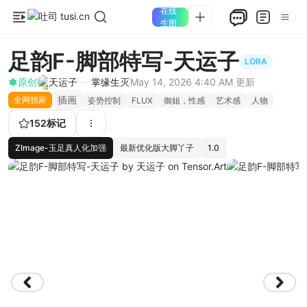
在线
生图
足韵F-脚部特写-天运子
LORA
原创
天运子
掌缘生灭
May 14, 2026 4:40 AM
更新
插画
全网独家
姿势控制
FLUX
御姐，性感
艺术感
人物
152
标记
ZImage-玉足真人化加强
最新优化版大脚丫子
1.0