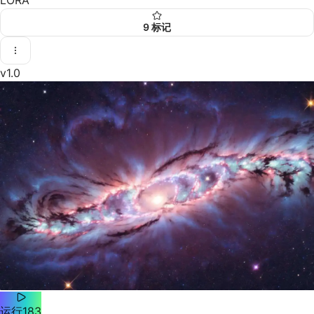
9
标记
v1.0
运行
183