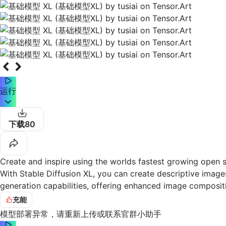
运行
下载
80
Create and inspire using the worlds fastest growing open s
With Stable Diffusion XL, you can create descriptive imag
generation capabilities, offering enhanced image compositio
充能
模型部署异常，请重新上传或联系官群小助手