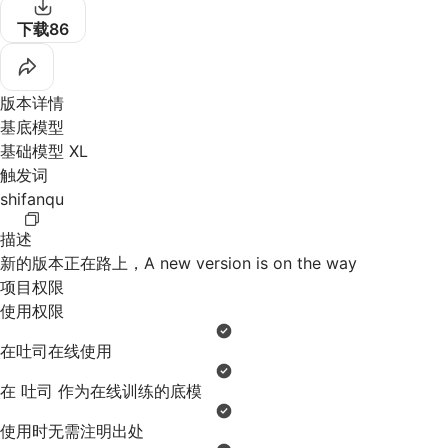
demonstration area, outdoors,building,,scenery, tree, sky,
下载
86
reflection, grass, window,
负面：“lowres, bad anatomy, text, error, extra digit, fewer
digits,cropped, worst quality, low quality, normal quality,
版本详情
jpeg artifacts, signature,watermark, username, blurry”
基底模型
触发词：shifanqu(必写）, demonstration area（非必
基础模型 XL
写）
触发词
权重：0.5-0.7（根据尺寸比例调整）
shifanqu
关于参数设置:
迭代步数：30-100（过于低的步数可能会导致画面扭曲）
描述
采样方法：Euler a、DPM、SDE
新的版本正在路上，A new version is on the way
放大算法：4x-UltraSharp/R-ESRGAN 4X+
项目权限
放大倍数：1.5-2.0倍
使用权限
重绘幅度：0.1-0.3
推荐尺寸：1536x1024、1024x1536，不同尺寸需采用不同的
在吐司在线使用
权重（如果要开高分辨率修复的话，显卡至少24G以上）
在 吐司 作为在线训练的底模
CFG Scale：6.5-8.5（推荐使用默认的7即可）
如果高清修复要炸显存，建议通过后期处理放大，或者通过其他
使用时无需注明出处
工具进行精修！