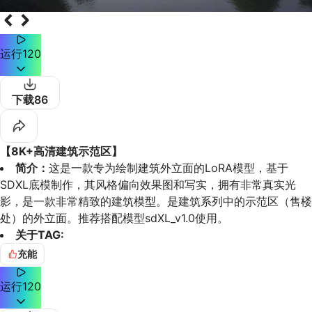
运行
120
下载
86
【8K+高清建筑示范区】
简介：
这是一款专为绘制建筑外立面的LoRA模型，基于
SDXL底模制作，其风格偏向效果图和写实，拥有非常真实光
影，是一款非常精致的建筑模型。是建筑系列中的示范区（售楼
处）的外立面。推荐搭配模型sdXL_v1.0使用。
关于TAG:
不太建议写非常复杂的词，可以多谢一些质量词，例如
充能
masterpiece,best quality等等，零
不知道怎么写可以直接复制下面的提示词：
运行
120
(masterpiece), best quality,8K,no humans,shifanqu,