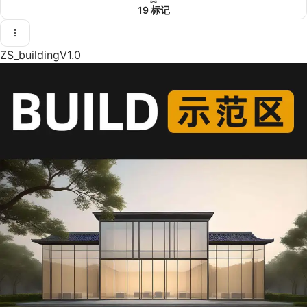
19
标记
ZS_buildingV1.0