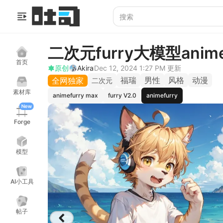
二次元furry大模型anime 
首页
原创
Akira
Dec 12, 2024 1:27 PM
更新
福瑞
男性
风格
动漫
全网独家
二次元
素材库
animefurry max
furry V2.0
animefurry
New
Forge
模型
AI小工具
帖子