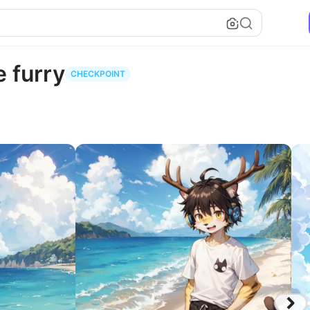
furry
CHECKPOINT