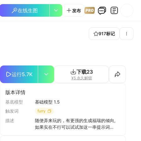
在线生图
发布
917
标记
下载
23
运行
5.7K
¥5 永久解锁
版本详情
基底模型
基础模型 1.5
触发词
furry
描述
随便弄来玩的，有更强的生成福瑞的倾向,
如果实在不行可以试试加这一串提示词
ahoge, furry, Children with bells, An
eight-year-old boy, Not a spot on the