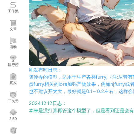
工作流
文章
活动
排行榜
刚发布时日志：
随便弄的模型，适用于生产各类furry,（注:尽管
真实
点furry相关的lora加强产物效果，例如njfurry
也不建议开太大，最好就是0.1～0.2左右，这样
二次元
2024.12.12日志：
本来是没打算再管这个模型了，但是看到还是会有
人需要这个模型的，虽然我个人现在更加喜欢用X
2.5D
一些优化吧，以保证让这个模型也跟得上时代（虽然
这次更新也主要是对furry生成倾向以及一些肢体