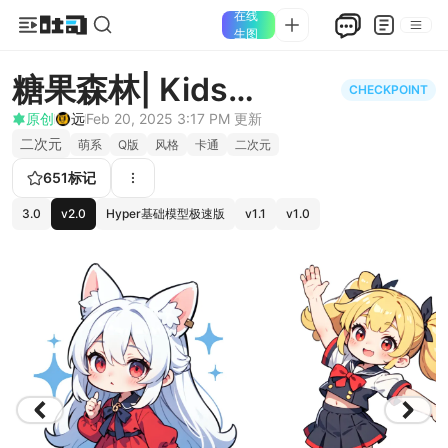
在线
生图
糖果森林| Kids
CHECKPOINT
Illustration Style
原创
远
Feb 20, 2025 3:17 PM
更新
二次元
萌系
Q版
风格
卡通
二次元
651
标记
3.0
v2.0
Hyper基础模型极速版
v1.1
v1.0