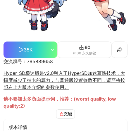
60
35K
¥100 永久解锁
交流群号：795889658
Hyper_SD极速版是v2.0融入了HyperSD加速蒸馏技术，大
幅度减少了抽卡的算力，与普通版设置参数不同，请严格按
照右上方版本介绍的参数使用。
请不要加太多负面提示词，推荐：(worst quality, low
quality:2)
充能
这是一个擅长Q版插画的模型，可以生成插画、海报等
除了自己训练的部分，里面还使用分层融合
版本详情