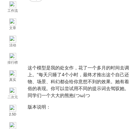
工作流
文章
活动
排行榜
这个模型是我的处女作，花了一个多月的时间去调
上。”每天只睡了4个小时，最终才推出这个自己还算
真实
物、场景、科幻都会给你意想不到的效果。她有着极
俗的表现。你可以尝试用不同的提示词去驾驭她。
同学们一个大大的熊抱(つω)つ
二次元
版本说明：
1、以Hill（山丘）为后缀的模型为主模型，定位是2
2.5D
2、以Kite（风筝）为后缀的模型是一个特别的
大模型，即名之Kite；