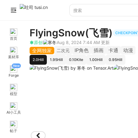
FlyingSnow(飞雪)
CHECKPOIN
首页
原创
寒冬
Aug 8, 2024 7:44 AM
更新
IP角色
插画
卡通
动漫
全网独家
二次元
素材库
2.0Hill
1.95Hill
0.10Kite
1.00Hill
0.95Hill
New
Forge
模型
AI小工具
帖子