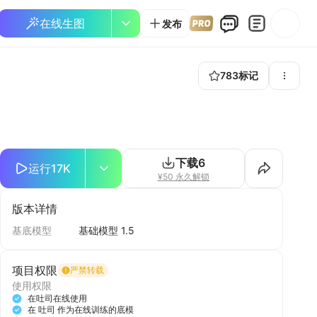
在线生图
发布
783
标记
下载
6
运行
17K
¥50 永久解锁
版本详情
基底模型
基础模型 1.5
项目权限
严禁转载
使用权限
在吐司在线使用
在 吐司 作为在线训练的底模