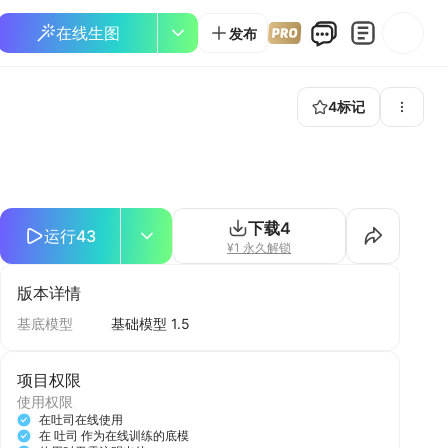
在线生图
发布
4
标记
下载
4
运行
43
¥1 永久解锁
版本详情
基底模型
基础模型 1.5
项目权限
使用权限
在吐司在线使用
在 吐司 作为在线训练的底模