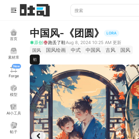
中国风-《团圆》
LORA
首页
原创
跑丢了鞋
Aug 8, 2024 10:25 AM
更新
国风绘画
中式
中国风
古风
国风
国风
素材库
初
New
Forge
模型
AI小工具
帖子