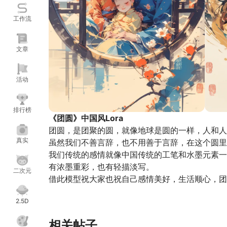
工作流
文章
活动
排行榜
《团圆》中国风Lora
团圆，是团聚的圆，就像地球是圆的一样，人和人
真实
虽然我们不善言辞，也不用善于言辞，在这个圆里
我们传统的感情就像中国传统的工笔和水墨元素一
有浓墨重彩，也有轻描淡写。
二次元
借此模型祝大家也祝自己感情美好，生活顺心，团
参数参考：
2.5D
权重：0.8-1.3
相关帖子
采样方法：DPM++ SDE Karras、Eulera