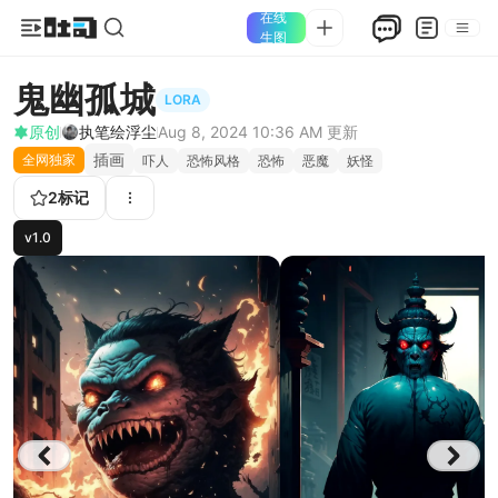
在线
生图
鬼幽孤城
LORA
原创
执笔绘浮尘
Aug 8, 2024 10:36 AM
更新
插画
全网独家
吓人
恐怖风格
恐怖
恶魔
妖怪
2
标记
v1.0