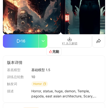
16
¥1 永久解锁
充能
版本详情
基底模型
基础模型 1.5
训练总轮数
10
触发词
Horror
描述
Horror, statue, huge, demon, Temple,
pagoda, east asian architecture, Scary,
Infiltrate, Fear, Late at night, black hair, red
eyes, 1boy, standing, male focus, glowing,