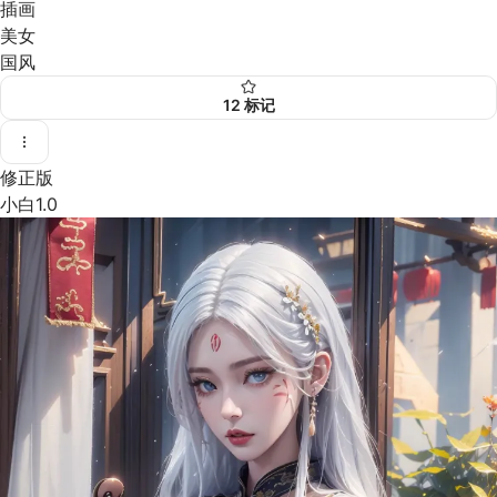
插画
美女
国风
12
标记
修正版
小白1.0