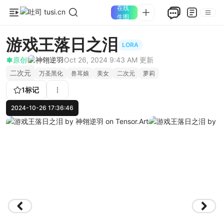
在线
生图
游戏王落日之泪
LORA
原创
神翎逆羽
Oct 26, 2024 9:43 AM
更新
二次元
万圣黑化
兽耳娘
美女
二次元
萝莉
1
标记
2024-10-26 17:36:46