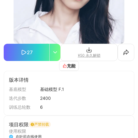
27
¥50 永久解锁
充能
版本详情
基底模型
基础模型 F.1
迭代步数
2400
训练总轮数
6
项目权限
严禁转载
使用权限
在吐司在线使用