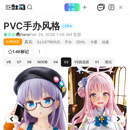
在线
生图
PVC手办风格
LORA
原创
hans
Feb 24, 2026 1:06 AM
更新
真实
全网独家
ILLUSTRIOUS
手办
SDXL
卡通
动漫
1.4K
标记
V8
V7
V6
NOOB
V4
V3
V2挑底膜
V1
测试