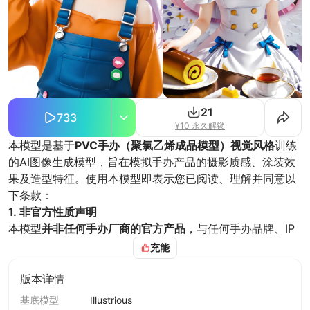
21
733
¥10 永久解锁
本模型是基于
PVC手办（聚氯乙烯成品模型）视觉风格
训练
的AI图像生成模型，旨在模拟手办产品的摄影质感、涂装效
果及造型特征。使用本模型即表示您已阅读、理解并同意以
下条款：
1. 非官方性质声明
本模型
并非任何手办厂商的官方产品
，与任何手办品牌、IP
版权方无任何关联。模型生成的图像仅为风格模拟，不代表
充能
任何实际手办产品。
2. 必须标注AI生成
版本详情
使用本模型生成的任何图像，在公开发布时
必须明确标注“AI
基底模型
Illustrious