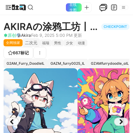
在线
生图
AKIRAの涂鸦工坊丨
CHECKPOINT
GZAM_furry_IL
原创
Akira
Feb 9, 2025 5:00 PM
更新
二次元
全网独家
福瑞
男性
少女
动漫
667
标记
G2AM_Furry_DoodleIL
GAZM_furry0025_IL
GZAMfurrydoodle_αIL