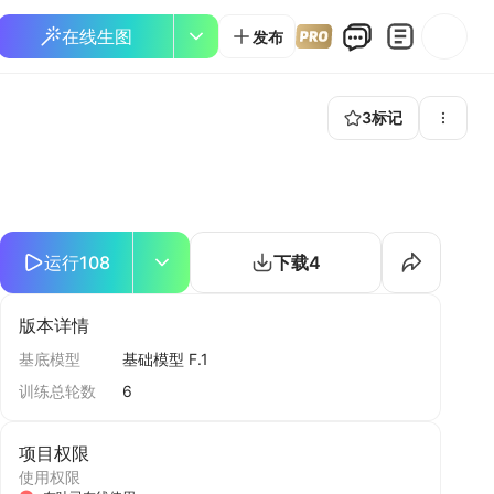
在线生图
发布
3
标记
运行
108
下载
4
版本详情
基底模型
基础模型 F.1
训练总轮数
6
项目权限
使用权限