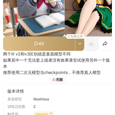
3 免费试用
65
两个ill v2和v3区别就是基底模型不同
如果其中一个无法套上或者没有效果请尝试使用另外一个版
本
推荐使用二次元模型当checkpoints，不推荐真人模型
充能
版本详情
基底模型
Illustrious
训练总轮数
2
触发词
kigurumi