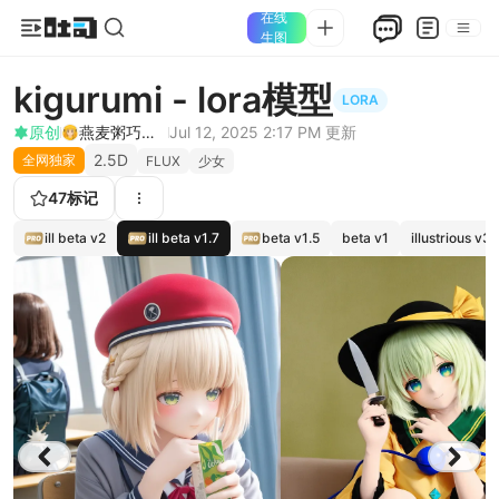
在线
生图
kigurumi - lora模型
LORA
原创
燕麦粥巧克力
Jul 12, 2025 2:17 PM
更新
2.5D
全网独家
FLUX
少女
47
标记
ill beta v2
ill beta v1.7
beta v1.5
beta v1
illustrious v