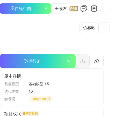
在线生图
发布
标记
运行
3
版本详情
基底模型
基础模型 1.5
迭代步数
10
触发词
livingroom
项目权限
严禁转载