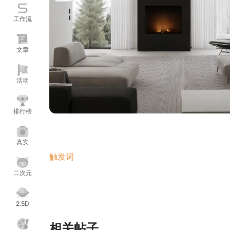
工作流
文章
活动
排行榜
类型：LORA
模型简介：形体上相比V1更优秀一些；采用深浅搭
真实
主要是颜色画风上进行控制
触发词
中包含：livingroom,
等空间场景名称以及家具以及材质名称，
二次元
质感优秀，极简现代感强模
型炼制底膜：基础模型1.5推荐基础大模型，（其他模型
2.5D
样方法：DPM++ SDE Karras 尺寸建议：可自
UltraSharp/R-ESRGAN 4x+ 显存充足的朋友：
相关帖子