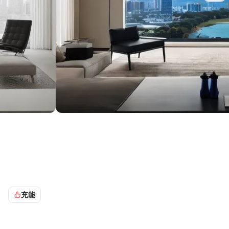
配的客厅/餐厅/开放式厨房，以及少部分卧室训练集，此LORA
的通用性可自行测试) 迭代步数Sampling Steps：20、采
充能
行测试，训练素材全部为512*512 放大算法： 8G显存建议：4x-
8x-NMKD-Superscale 标签关键词有： WD(触发