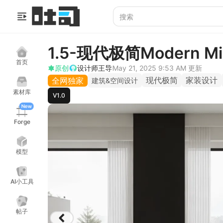
1.5-现代极简Modern Mi
首页
原创
设计师王导
May 21, 2025 9:53 AM
更新
现代极简
家装设计
全网独家
建筑&空间设计
素材库
V1.0
New
Forge
模型
AI小工具
帖子