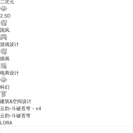
二次元
2.5D
国风
游戏设计
插画
电商设计
科幻
建筑&空间设计
云韵-斗破苍穹 - v4
云韵-斗破苍穹
LORA