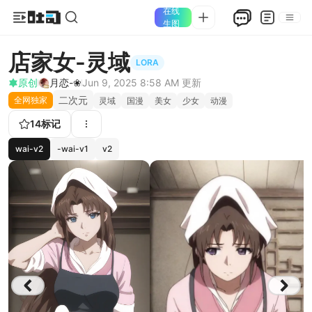
在线
生图
店家女-灵域
LORA
原创
月恋-❀
Jun 9, 2025 8:58 AM
更新
二次元
全网独家
灵域
国漫
美女
少女
动漫
14
标记
wai-v2
-wai-v1
v2