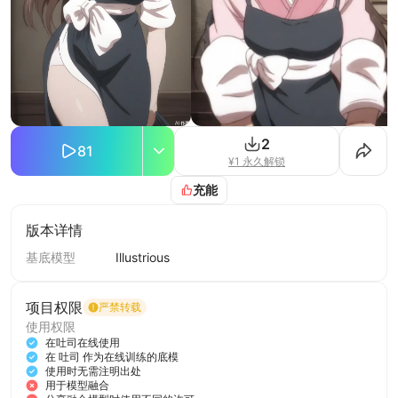
2
81
¥1 永久解锁
充能
版本详情
基底模型
Illustrious
项目权限
严禁转载
使用权限
在吐司在线使用
在 吐司 作为在线训练的底模
使用时无需注明出处
用于模型融合