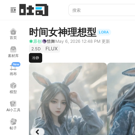
时间女神理想型
LORA
首页
原创
惜舞
May 6, 2026 12:48 PM
更新
FLUX
2.5D
素材库
冷静
New
画布
模型
AI小工具
帖子