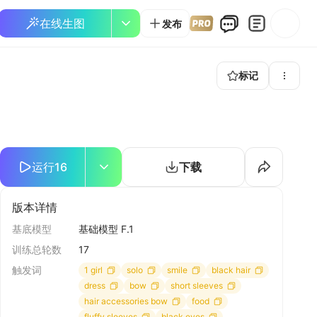
在线生图
发布
标记
运行
16
下载
版本详情
基底模型
基础模型 F.1
训练总轮数
17
触发词
1 girl
solo
smile
black hair
dress
bow
short sleeves
hair accessories bow
food
fluffy sleeves
black eyes