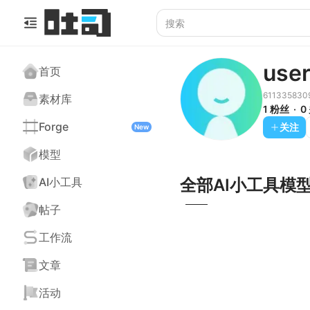
use
首页
611335830
素材库
1 粉丝
0
Forge
关注
New
模型
全部
AI小工具
模
AI小工具
帖子
工作流
文章
活动