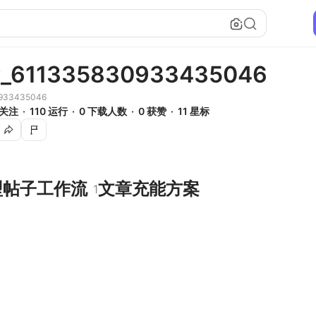
r_611335830933435046
933435046
 关注
110 运行
0 下载人数
0 获赞
11 星标
型
帖子
工作流
文章
充能方案
1